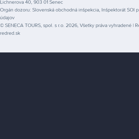
Lichnerova 40, 903 01 Senec
Orgán dozoru: Slovenská obchodná inšpekcia, Inšpektorát SOI pre 
údajov
© SENECA TOURS, spol. s r.o. 2026, Všetky práva vyhradené | R
redred.sk