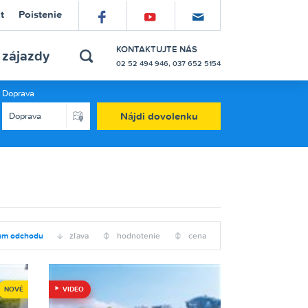
t
Poistenie
náš
náš
prihláste
profil
kanál
sa
KONTAKTUJTE NÁS
 zájazdy
02 52 494 946, 037 652 5154
hľadať
na
na
do
Doprava
Facebooku
YouTube
mailinglistu
um odchodu
zľava
hodnotenie
cena
NOVÉ
VIDEO