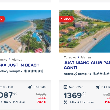
EO
VIDEO
Turecko
Alanya
recko
Alanya
JUSTINIANO CLUB PA
SKA JUST IN BEACH
CONTI
telový komplex
*****+
hotelový komplex
*****
11.8. - 18.8.
BA | 8 dní
letecká
14.8. - 25.8.
BA | 1
letec
087
€
1369
€
doprava
dopr
1789€
25
ušetríte
uš
702
€
Ultra All Inclusive
11
Ultra All Inclusive