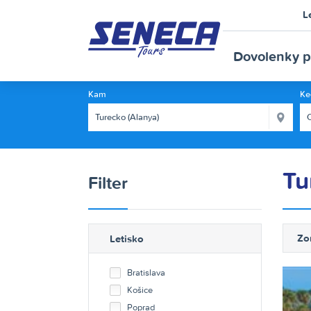
L
SE
Dovolenky p
Kam
Ke
Tu
Filter
TO
Zo
Letisko
Bratislava
Košice
Poprad