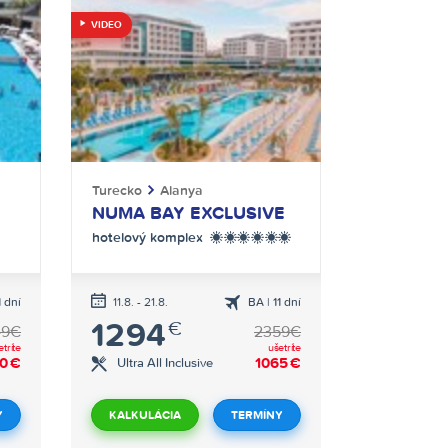
VIDEO
Turecko
Alanya
NUMA BAY EXCLUSIVE
hotelový komplex
******
1 dní
11.8. - 21.8.
BA | 11 dní
cká
letecká
1294
€
ava
doprava
49€
2359€
etríte
ušetríte
10
€
1065
€
Ultra All Inclusive
Y
KALKULÁCIA
TERMÍNY