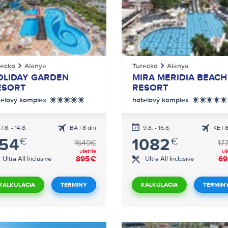
recko
Alanya
Turecko
Alanya
OLIDAY GARDEN
MIRA MERIDIA BEACH
ESORT
RESORT
telový komplex
hotelový komplex
*****
*****
7.8. - 14.8.
BA | 8 dní
9.8. - 16.8.
KE | 
letecká
lete
54
1082
€
€
doprava
dopr
1649€
17
ušetríte
uš
895
€
69
Ultra All Inclusive
Ultra All Inclusive
KALKULÁCIA
TERMÍNY
KALKULÁCIA
TERMÍN