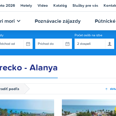
eto 2026
Hotely
Video
Katalóg
Služby pre vás
Kontak
NECA
ri mori
Poznávacie zájazdy
Pútnické
dy
Počet osôb na izbe
recko - Alanya
URS
radiť podľa
dát