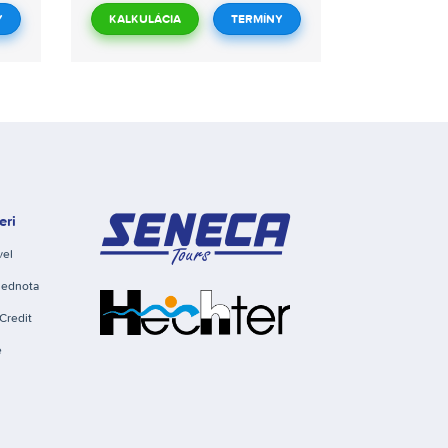
Y
KALKULÁCIA
TERMÍNY
eri
vel
Jednota
Credit
e