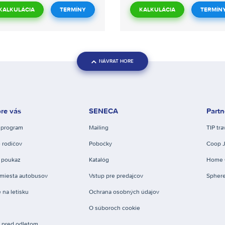
KALKULÁCIA
TERMÍNY
KALKULÁCIA
TERMÍN
NÁVRAT HORE
re vás
SENECA
Partn
 program
Mailing
TIP tra
 rodičov
Pobočky
Coop 
 poukaz
Katalóg
Home 
miesta autobusov
Vstup pre predajcov
Spher
 na letisku
Ochrana osobných údajov
O súboroch cookie
e pred odletom