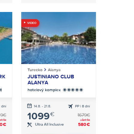
VIDEO
Turecko
Alanya
RK
JUSTINIANO CLUB
ALANYA
hotelový komplex
+
*****
2 dní
14.8. - 21.8.
PP | 8 dní
ká
letecká
1099
€
ava
doprava
09€
1679€
etríte
ušetríte
40
€
580
€
Ultra All Inclusive