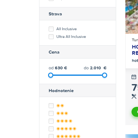
Strava
All Inclusive
Ultra All Inclusive
Tu
H
Cena
R
ho
od
630
€
do
2.010
€
7
Hodnotenie
**
***
****
*****
******