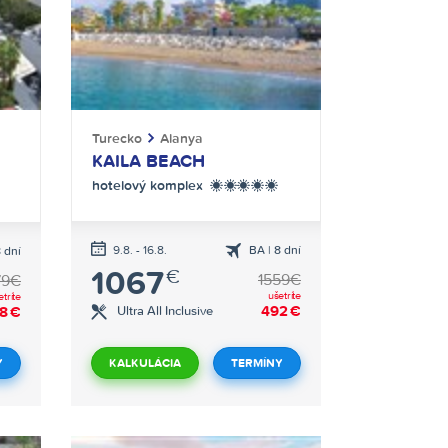
Turecko
Alanya
KAILA BEACH
hotelový komplex
*****
9.8. - 16.8.
BA | 8 dní
8 dní
letecká
cká
1067
€
doprava
ava
1559€
79€
ušetríte
etríte
492
€
8
€
Ultra All Inclusive
Y
KALKULÁCIA
TERMÍNY