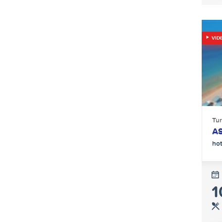
VID
Tu
A
ho
1