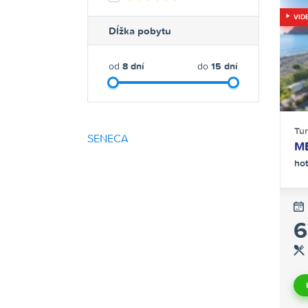
VID
Dĺžka pobytu
od
8
dní
do
15
dní
Tu
SENECA
M
hot
6