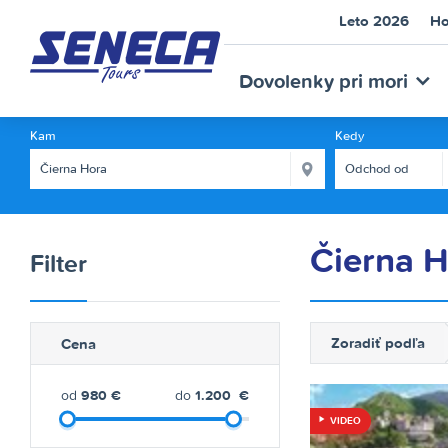
Leto 2026
Ho
SEN
Dovolenky pri mori
Kam
Kedy
Čierna 
Filter
TOU
Zoradiť podľa
Cena
od
980
€
do
1.200
€
VIDEO