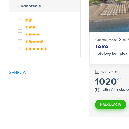
Hodnotenie
**
***
****
Čierna Hora
Beč
*****
TARA
******
hotelový komplex
SENECA
12.8. - 19.8.
1020
€
Ultra All Inclusiv
KALKULÁCIA