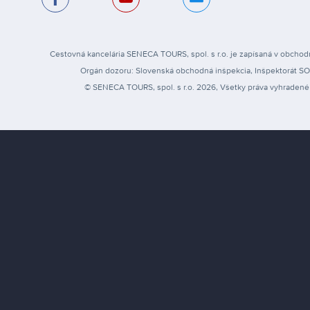
Cestovná kancelária SENECA TOURS, spol. s r.o. je zapísaná v obchodn
Orgán dozoru: Slovenská obchodná inšpekcia, Inšpektorát SOI pr
© SENECA TOURS, spol. s r.o. 2026, Všetky práva vyhradené 