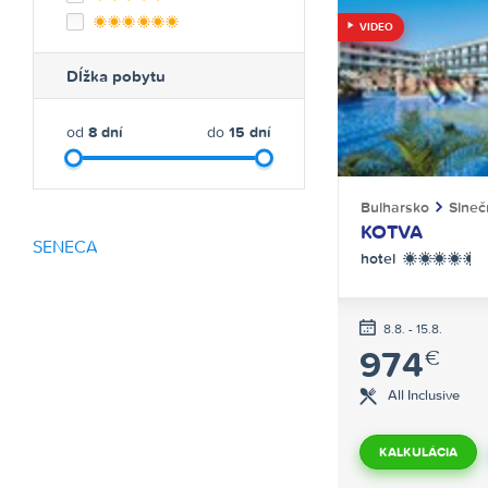
******
VIDEO
Dĺžka pobytu
od
8
dní
do
15
dní
Bulharsko
Slneč
KOTVA
SENECA
hotel
****+
8.8. - 15.8.
974
€
All Inclusive
KALKULÁCIA