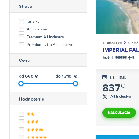
Strava
raňajky
All Inclusive
Premium All Inclusive
Bulharsko
Slneč
Premium Ultra All Inclusive
IMPERIAL PA
hotel
****+
Cena
od
660
€
do
1.710
€
8.8. - 15.8.
837
€
All Inclusive
Hodnotenie
KALKULÁCIA
**
***
****
*****