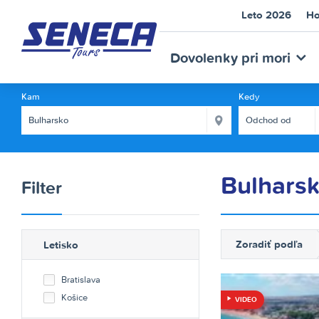
Leto 2026
Ho
SEN
Dovolenky pri mori
Kam
Kedy
Bulhars
Filter
TOU
Zoradiť podľa
Letisko
Bratislava
Košice
VIDEO