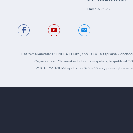
Novinky 2026
Cestovná kancelária SENECA TOURS, spol. s r.o. je zapísaná v obchodn
Orgán dozoru: Slovenská obchodná inšpekcia, Inšpektorát SOI pr
© SENECA TOURS, spol. s r.o. 2026, Všetky práva vyhradené 