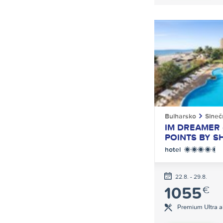
Bulharsko
Slneč
IM DREAMER 
POINTS BY S
hotel
****+
22.8. - 29.8.
1055
€
Premium Ultra all