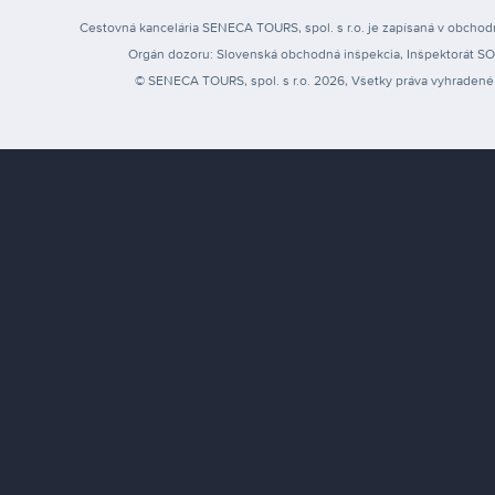
Cestovná kancelária SENECA TOURS, spol. s r.o. je zapísaná v obchodn
Orgán dozoru: Slovenská obchodná inšpekcia, Inšpektorát SOI pr
© SENECA TOURS, spol. s r.o. 2026, Všetky práva vyhradené 