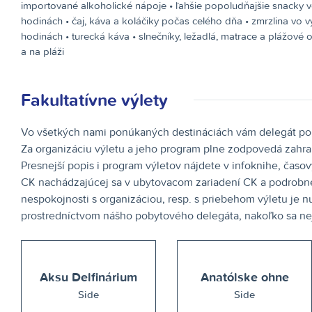
importované alkoholické nápoje • ľahšie popoludňajšie snacky 
hodinách • čaj, káva a koláčiky počas celého dňa • zmrzlina vo 
hodinách • turecká káva • slnečníky, ležadlá, matrace a plážové 
a na pláži
Fakultatívne výlety
Vo všetkých nami ponúkaných destináciách vám delegát pomô
Za organizáciu výletu a jeho program plne zodpovedá zahrani
Presnejší popis i program výletov nájdete v infoknihe, časo
CK nachádzajúcej sa v ubytovacom zariadení CK a podrobne 
nespokojnosti s organizáciou, resp. s priebehom výletu je n
prostredníctvom nášho pobytového delegáta, nakoľko sa nej
Aksu Delfinárium
Anatólske ohne
Side
Side