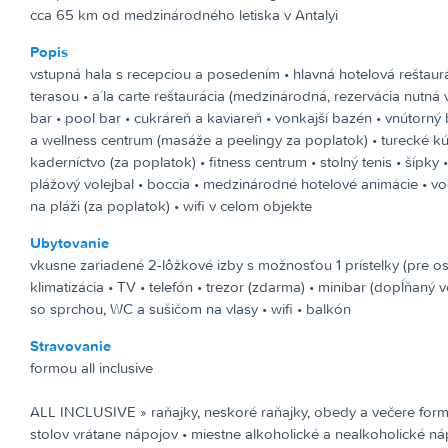
cca 65 km od medzinárodného letiska v Antalyi
Popis
vstupná hala s recepciou a posedením • hlavná hotelová reštaur
terasou • a´la carte reštaurácia (medzinárodná, rezervácia nutná
bar • pool bar • cukráreň a kaviareň • vonkajší bazén • vnútorný
a wellness centrum (masáže a peelingy za poplatok) • turecké k
kaderníctvo (za poplatok) • fitness centrum • stolný tenis • šípky • 
plážový volejbal • boccia • medzinárodné hotelové animácie • v
na pláži (za poplatok) • wifi v celom objekte
Ubytovanie
vkusne zariadené 2-lôžkové izby s možnosťou 1 prístelky (pre os
klimatizácia • TV • telefón • trezor (zdarma) • minibar (dopĺňaný
so sprchou, WC a sušičom na vlasy • wifi • balkón
Stravovanie
formou all inclusive
ALL INCLUSIVE »
raňajky, neskoré raňajky, obedy a večere fo
stolov vrátane nápojov • miestne alkoholické a nealkoholické ná