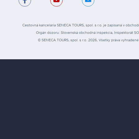
Cestovná kancelária SENECA TOURS, spol. s r.o. je zapísaná v obchodn
Orgán dozoru: Slovenská obchodná inšpekcia, Inšpektorát SOI pr
© SENECA TOURS, spol. s r.o. 2026, Všetky práva vyhradené 