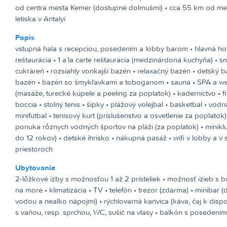
od centra mesta Kemer (dostupné dolmušmi) • cca 55 km od m
letiska v Antalyi
Popis
vstupná hala s recepciou, posedením a lobby barom • hlavná ho
reštaurácia • 1 a´la carte reštaurácia (medzinárdoná kuchyňa) • s
cukráreň • rozsiahly vonkajší bazén • relaxačný bazén • detský b
bazén • bazén so šmykľavkami a toboganom • sauna • SPA a we
(masáže, turecké kúpele a peeling za poplatok) • kaderníctvo • f
boccia • stolný tenis • šípky • plážový volejbal • basketbal • vod
minifutbal • tenisový kurt (príslušenstvo a osvetlenie za poplatok) 
ponuka rôznych vodných športov na pláži (za poplatok) • miniklu
do 12 rokov) • detské ihrisko • nákupná pasáž • wifi v lobby a v
priestoroch
Ubytovanie
2-lôžkové izby s možnosťou 1 až 2 prísteliek • možnosť izieb 
na more • klimatizácia • TV • telefón • trezor (zdarma) • minibar
vodou a nealko nápojmi) • rýchlovarná kanvica (káva, čaj k dispoz
s vaňou, resp. sprchou, WC, sušič na vlasy • balkón s posedením 