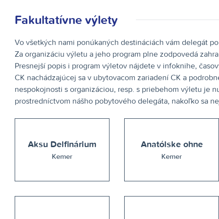
Fakultatívne výlety
Vo všetkých nami ponúkaných destináciách vám delegát pomô
Za organizáciu výletu a jeho program plne zodpovedá zahrani
Presnejší popis i program výletov nájdete v infoknihe, časo
CK nachádzajúcej sa v ubytovacom zariadení CK a podrobne 
nespokojnosti s organizáciou, resp. s priebehom výletu je n
prostredníctvom nášho pobytového delegáta, nakoľko sa nej
Aksu Delfinárium
Anatólske ohne
Kemer
Kemer