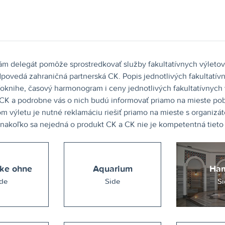
m delegát pomôže sprostredkovať služby fakultatívnych výletov 
povedá zahraničná partnerská CK. Popis jednotlivých fakultatívn
nfoknihe, časový harmonogram i ceny jednotlivých fakultatívnych 
K a podrobne vás o nich budú informovať priamo na mieste pobyt
om výletu je nutné reklamáciu riešiť priamo na mieste s organiz
akoľko sa nejedná o produkt CK a CK nie je kompetentná tieto r
ke ohne
Aquarium
Ha
de
Side
Si