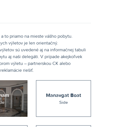
a to priamo na mieste vášho pobytu.
ych výletov je len orientačný.
výletov sú uvedené aj na informačnej tabuli
u aj naši delegáti. V prípade akejkoľvek
átorom výletu – partnerskou CK alebo
eklamácie riešiť.
mam
Manavgat Boat
de
Side