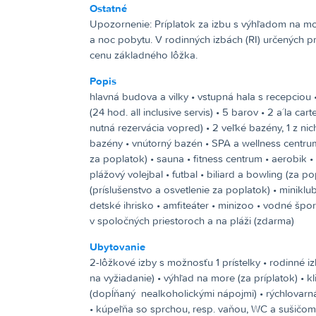
Ostatné
Upozornenie:
Príplatok za izbu s výhľadom na more a rodinnú izbu +20 € na izbu
a noc pobytu. V rodinných izbách (RI) určených p
cenu základného lôžka.
Popis
hlavná budova a vilky • vstupná hala s recepciou •
(24 hod. all inclusive servis) • 5 barov • 2 a´la cart
nutná rezervácia vopred) • 2 veľké bazény, 1 z ni
bazény • vnútorný bazén • SPA a wellness centru
za poplatok) • sauna • fitness centrum • aerobik • š
plážový volejbal • futbal • biliard a bowling (za po
(príslušenstvo a osvetlenie za poplatok) • miniklu
detské ihrisko • amfiteáter • minizoo • vodné šport
v spoločných priestoroch a na pláži (zdarma)
Ubytovanie
2-lôžkové izby s možnosťu 1 prístelky • rodinné iz
na vyžiadanie) • výhľad na more (za príplatok) • kl
(dopĺňaný nealkoholickými nápojmi) • rýchlovarná 
• kúpeľňa so sprchou, resp. vaňou, WC a sušičom