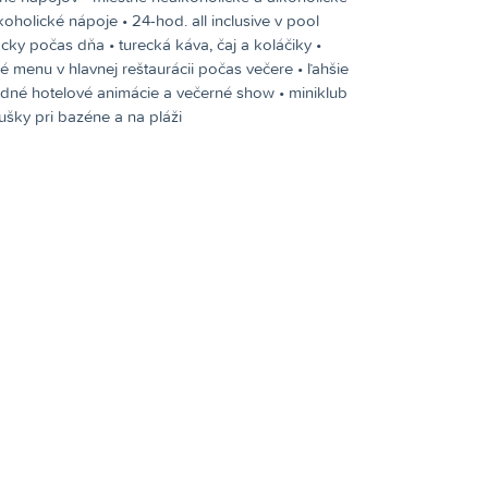
holické nápoje • 24-hod. all inclusive v pool
cky počas dňa • turecká káva, čaj a koláčiky •
ké menu v hlavnej reštaurácii počas večere • ľahšie
dné hotelové animácie a večerné show • miniklub
sušky pri bazéne a na pláži