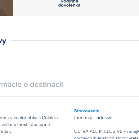
vy
rmácie o destinácii
Stravovanie
m • v centre oblasti Çolakli •
formou all inclusive
bavné možnosti (dostupné
ntalyi
ULTRA ALL INCLUSIVE »
raňajk
chutných švédskych stolov vráta