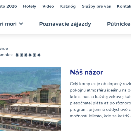
eto 2026
Hotely
Video
Katalóg
Služby pre vás
Kontak
NECA
ri mori
Poznávacie zájazdy
Pútnické
Side
komplex
******
Náš názor
URS
Celý komplex je obklopený rozkv
pokojnú atmosféru ideálnu na od
kde si hostia každej vekovej ka
piesočnatej pláže až po rôznoro
program, príjemné oddychové zó
možností. Miesto, kde sa každý c