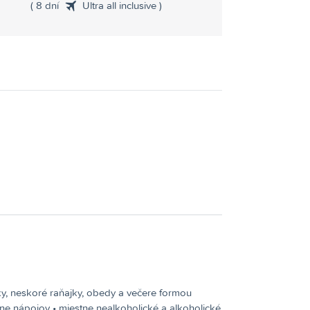
( 8 dní
Ultra all inclusive )
y, neskoré raňajky, obedy a večere formou
ne nápojov • miestne nealkoholické a alkoholické