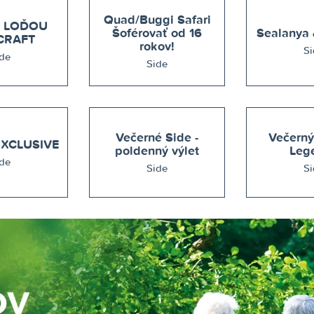
Quad/Buggi Safari
 LOĎOU
Šoférovať od 16
CRAFT
rokov!
Si
de
Side
Večerné Side -
Večerný
XCLUSIVE
poldenný výlet
Leg
de
Side
Si