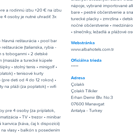
nápoje, vybrané importované alko
bare • pestré občerstvenie a sna
re 4 osoby je nutné uhradiť 3x
turecké placky • zmrzlina • dets
nočné občerstvenie • medzináro
• slnečníky, ležadlá a plážové o
 hlavná reštaurácia • pool bar
Webstránka
e reštaurácie (talianska, rybia -
www.albahotels.com.tr
ch s toboganmi • 2 detské
m (masáže a turecké kúpele
Oficiálna trieda
ípky • stolný tenis • minigolf •
*****
platok) • tenisové kurty
Adresa
b (pre deti od 4 do 12 rokov) •
Çolaklı
y na pláži (za poplatok) • wifi
Çolaklı Tilkiler
Erhan Demir Blv. No:3
07600 Manavgat
by pre 4 osoby (za príplatok,
Antalya - Turkey
imatizácia • TV • trezor • minibar
kanvica (káva, čaj k dispozícii)
 na vlasy • balkón s posedením