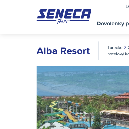
L
SE
Dovolenky p
Alba Resort
Turecko
hotelový 
TO