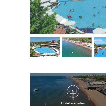
<
Hotelové video