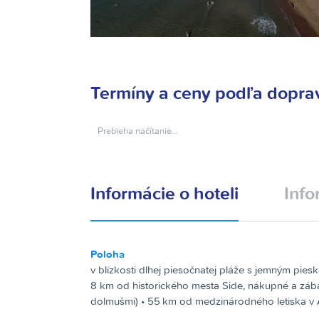
Termíny a ceny podľa dopra
Prebieha načítanie…
Informácie o hoteli
Info
Poloha
v blízkosti dlhej piesočnatej pláže s jemným piesko
8 km od historického mesta Side, nákupné a zá
dolmušmi) • 55 km od medzinárodného letiska v A