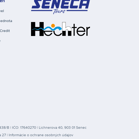
eri
vel
Jednota
Credit
e
2438/B | IČO: 17640270 | Lichnerova 40, 903 01 Senec
a 27 |
Informácie o ochrane osobných údajov