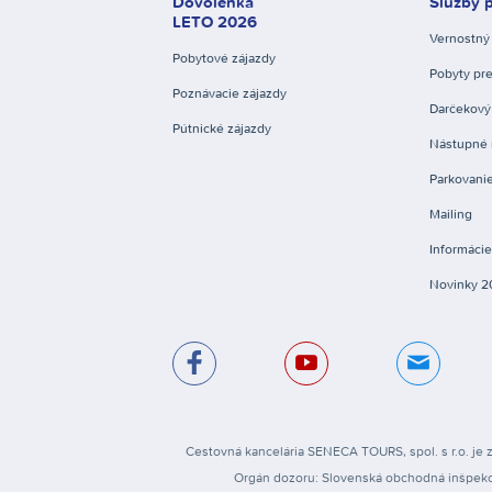
Dovolenka
Služby p
LETO 2026
Vernostný
Pobytové zájazdy
Pobyty pre
Poznávacie zájazdy
Darčekový
Pútnické zájazdy
Nástupné 
Parkovanie
Mailing
Informáci
Novinky 2
Cestovná kancelária SENECA TOURS, spol. s r.o. je z
Orgán dozoru: Slovenská obchodná inšpekcia, 