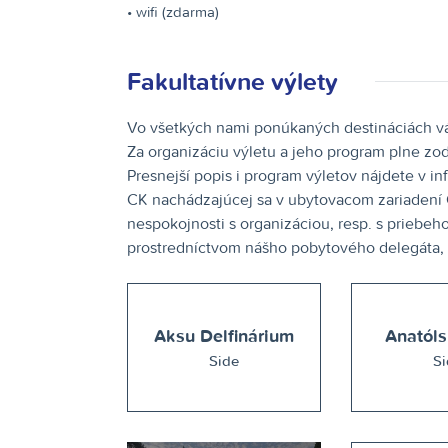
• wifi (zdarma)
Fakultatívne výlety
Vo všetkých nami ponúkaných destináciách vá
Za organizáciu výletu a jeho program plne zod
Presnejší popis i program výletov nájdete v i
CK nachádzajúcej sa v ubytovacom zariadení C
nespokojnosti s organizáciou, resp. s priebeh
prostredníctvom nášho pobytového delegáta, n
Aksu Delfinárium
Anatóls
Side
Si