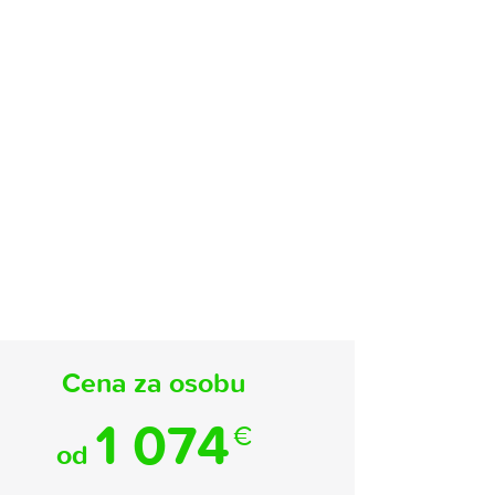
Cena za osobu
1 074
€
od