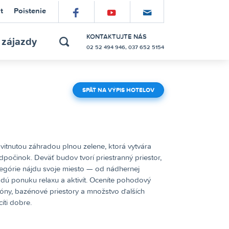
t
Poistenie
náš
náš
prihláste
profil
kanál
sa
KONTAKTUJTE NÁS
 zájazdy
02 52 494 946, 037 652 5154
hľadať
na
na
do
Facebooku
YouTube
mailinglistu
SPÄŤ NA VÝPIS HOTELOV
itnutou záhradou plnou zelene, ktorá vytvára
počinok. Deväť budov tvorí priestranný priestor,
tegórie nájdu svoje miesto — od nádhernej
dú ponuku relaxu a aktivít. Oceníte pohodový
ny, bazénové priestory a množstvo ďalších
íti dobre.