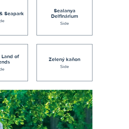
Sealanya
Sealanya & Seapark
Delfinárium
de
Side
 Land of
Zelený kaňon
ends
Side
de