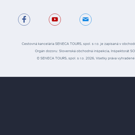
Cestovná kancelária SENECA TOURS, spol. s r.o. je zapísaná v obchodn
Orgán dozoru: Slovenská obchodná inšpekcia, Inšpektorát SOI pr
© SENECA TOURS, spol. s r.o. 2026, Všetky práva vyhradené 