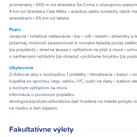
promenády • 500 m od strediska Sa Coma s očarujúcou piesočn
4 km od strediska Cala Millor • autobus alebo turistický vláčik m
strediskami • 65 km od letiska
Popis
recepcia • hotelová reštaurácia • bar • wifi • bazén • slnečníky a 
(zdarma), možnosť zarezervovať si rovnaké ležadlá počas celéh
(za poplatok) • slnečná terasa s výhľadom na pláž a more • úchv
s nádhernými výhľadmi (za úhradu) • požičanie bicyklov (za popl
Ubytovanie
2-lôžkové izby s možnosťou 1 prístelky • klimatizácia • trezor • m
kúpeľňa so sprchou, resp. vaňou, WC, sušič na vlasy • balkón al
s bočným výhľadom na more
Informácia o povinnom príplatku:
ekologická/pobytová/turistická daň hradená na mieste pobytu v
na osobu a deň zájazdu
Fakultatívne výlety