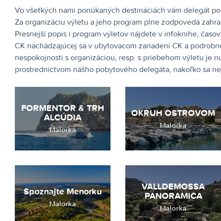
Vo všetkých nami ponúkaných destináciách vám delegát pomô
Za organizáciu výletu a jeho program plne zodpovedá zahrani
Presnejší popis i program výletov nájdete v infoknihe, časo
CK nachádzajúcej sa v ubytovacom zariadení CK a podrobne 
nespokojnosti s organizáciou, resp. s priebehom výletu je n
prostredníctvom nášho pobytového delegáta, nakoľko sa nej
FORMENTOR & TRH
OKRUH OSTROVOM
ALCÚDIA
Malorka
Malorka
VALLDEMOSSA
Spoznajte Menorku
PANORAMICA
Malorka
Malorka