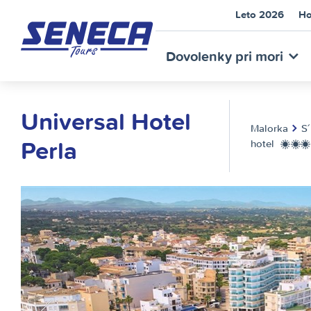
Leto 2026
Ho
SEN
Dovolenky pri mori
Universal Hotel
Malorka
S´
Perla
hotel
**
TOU