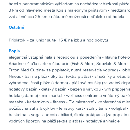
hotel s panoramatickým výhľadom sa nachádza v blízkosti pláže P
3 km od hlavného mesta Kos s malebným prístavom • medzináro
vzdialené cca 25 km • nákupné možnosti neďaleko od hotela
Ostatné
Príplatok »
za junior suite +15 € na izbu a noc pobytu
Popis
elegantná vstupná hala s recepciou a posedením • hlavná hotelo
Ariadne • 4 a‘la carte reštaurácie (Fish & More, Souvlaki & More,
Triton Med Cuizine- za poplatok, nutná rezervácia vopred) • lobb
Nireus • bar na pláži • Sky bar (extra platba) • slnečníky a ležadl
vyhradenej časti pláže (zdarma) • plážové osušky (za vratný depoz
hotelový bazén • detský bazén • bazén s vírivkou • wifi pripojeni
hotela (zdarma) • minimarket • wellness centrum a vnútorný bazé
masáže • kaderníctvo • fitness • TV miestnosť • konferenčná mies
požičovňa áut a bicyklov • tenisový kurt • stolný tenis • volejbal • 
basketbal • yoga • boccia • biliard, škola potápania (za poplato
vodných športov na pláži (extra platba) • hotelové animácie