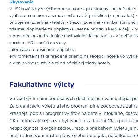
Ubytovanie
2- lôžkové izby s výhľadom na more • priestranný Junior Suite 
výhľadom na more a s možnosťou až 2 prísteliek (za príplatok) • 
pripojenie (zdarma) • telefón • trezor (zdarma) • minibar (pri prí
zdarma, doplnenie za poplatok) • set na prípravu kávy a čaju • 
s posedením • individuálne nastaviteľná klimatizácia • kúpeľňa s
sprchou, WC • sušič na vlasy
Informácia o povinnom príplatku:
enviromentálna taxa hradená priamo na recepcii hotela vo výške
a deň pobytu v závislosti od oficiálnej triedy hotela.
Fakultatívne výlety
Vo všetkých nami ponúkaných destináciách vám delegát pomô
Za organizáciu výletu a jeho program plne zodpovedá zahrani
Presnejší popis i program výletov nájdete v infoknihe, časo
CK nachádzajúcej sa v ubytovacom zariadení CK a podrobne 
nespokojnosti s organizáciou, resp. s priebehom výletu je n
prostredníctvom nášho pobytového delegáta, nakoľko sa nej