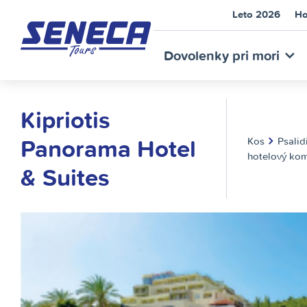
Leto 2026
Ho
SEN
Dovolenky pri mori
Kipriotis
Panorama Hotel
Kos
Psalid
hotelový ko
& Suites
TOU