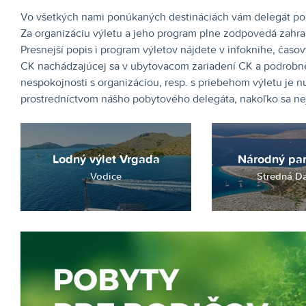
Vo všetkých nami ponúkaných destináciách vám delegát pomô
Za organizáciu výletu a jeho program plne zodpovedá zahrani
Presnejší popis i program výletov nájdete v infoknihe, časo
CK nachádzajúcej sa v ubytovacom zariadení CK a podrobne 
nespokojnosti s organizáciou, resp. s priebehom výletu je n
prostredníctvom nášho pobytového delegáta, nakoľko sa nej
Lodný výlet Vrgada
Národný par
Vodice
Stredná D