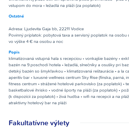
vstupom do mora • ležadlá na pláži (za poplatok)
Ostatné
Adresa
: Ljudevita Gaja bb, 22211 Vodice
Povinný príplatok:
pobytová taxa a servisný poplatok na osobu 
vo výške 4 € na osobu a noc
Popis
klimatizovaná vstupná hala s recepciou • vonkajšie bazény • exklu
bazén na 9.poschodí hotela • ležadlá, slnečníky a osušky pri ba
detský bazén so šmykľavkou • klimatizovaná reštaurácia • a la ca
aperitív bar • luxusné wellness centrum Sky Rise (fínska, parná, in
fitness centrum • strážené hotelové parkovisko (za poplatok) • te
basketbalové ihrisko • vodné športy na pláži (za poplatok) • pož
(k dispozícii za poplatok) • živá hudba • wifi na recepcii a na pláž
atraktívny hotelový bar na pláži
Fakultatívne výlety