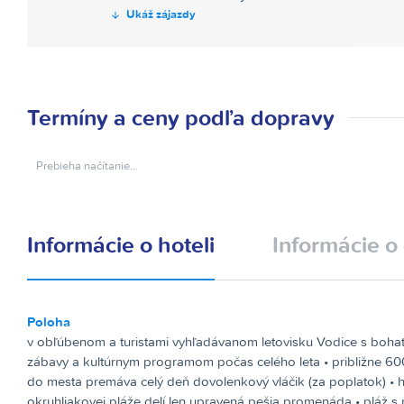
Ukáž zájazdy
Termíny a ceny podľa dopravy
Prebieha načítanie…
Informácie o hoteli
Informácie o 
Poloha
v obľúbenom a turistami vyhľadávanom letovisku Vodice s boh
zábavy a kultúrnym programom počas celého leta • približne 60
do mesta premáva celý deň dovolenkový vláčik (za poplatok) • h
okruhliakovej pláže delí len upravená pešia promenáda • pláž 