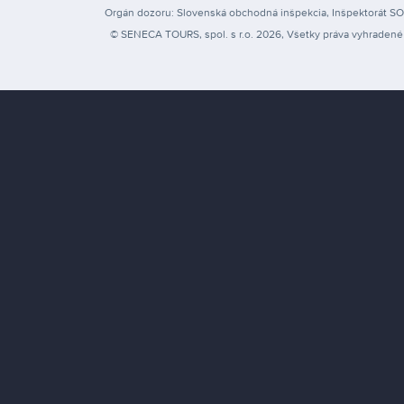
Orgán dozoru: Slovenská obchodná inšpekcia, Inšpektorát SOI pr
© SENECA TOURS, spol. s r.o. 2026, Všetky práva vyhradené 