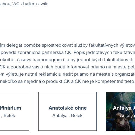
vaňou, WC • balkón • wifi
m delegát pomôže sprostredkovať služby fakultatívnych výletov 
povedá zahraničná partnerská CK. Popis jednotlivých fakultatívn
nfoknihe, časový harmonogram i ceny jednotlivých fakultatívnych 
K a podrobne vás o nich budú informovať priamo na mieste pobyt
om výletu je nutné reklamáciu riešiť priamo na mieste s organiz
akoľko sa nejedná o produkt CK a CK nie je kompetentná tieto r
finárium
Anatolské ohne
Antalya 
Antalya , Belek
Antalya , Belek