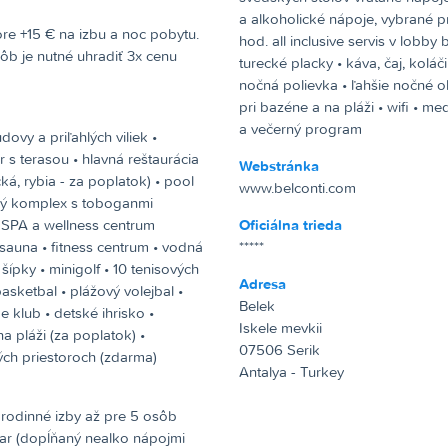
a alkoholické nápoje, vybrané 
hod. all inclusive servis v lobb
sôb je nutné uhradiť 3x cenu
turecké placky • káva, čaj, koláči
nočná polievka • ľahšie nočné ob
pri bazéne a na pláži • wifi • m
a večerný program
ovy a priľahlých viliek •
 s terasou • hlavná reštaurácia
Webstránka
ecká, rybia - za poplatok) • pool
www.belconti.com
ový komplex s toboganmi
 SPA a wellness centrum
Oficiálna trieda
sauna • fitness centrum • vodná
*****
šípky • minigolf • 10 tenisových
Adresa
basketbal • plážový volejbal •
Belek
e klub • detské ihrisko •
Iskele mevkii
a pláži (za poplatok) •
07506 Serik
ých priestoroch (zdarma)
Antalya - Turkey
• rodinné izby až pre 5 osôb
nibar (dopĺňaný nealko nápojmi