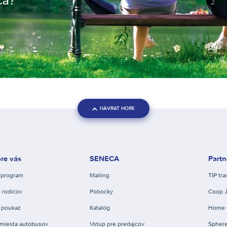
NÁVRAT HORE
re vás
SENECA
Partn
 program
Mailing
TIP tra
 rodičov
Pobočky
Coop 
 poukaz
Katalóg
Home 
miesta autobusov
Vstup pre predajcov
Spher