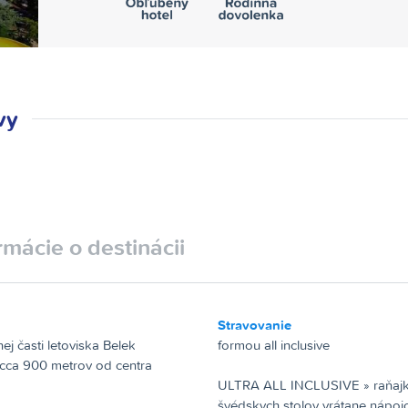
vy
rmácie o destinácii
Stravovanie
ej časti letoviska Belek
formou all inclusive
cca 900 metrov od centra
ULTRA ALL INCLUSIVE »
raňajk
švédskych stolov vrátane nápoj