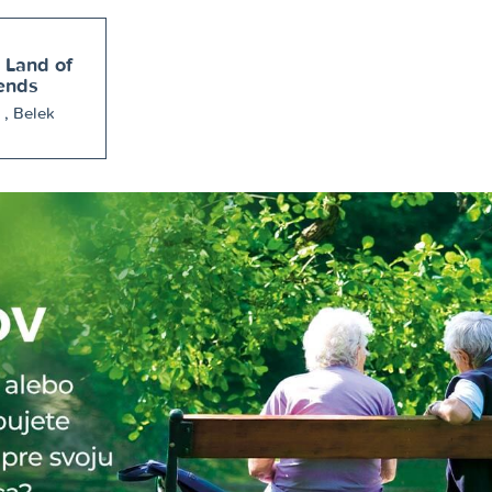
 Land of
ends
Antalya , Belek