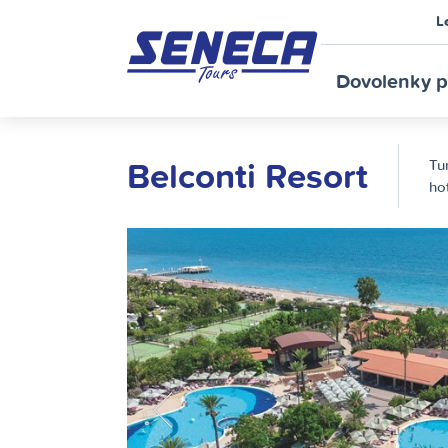
L
SE
Dovolenky p
Belconti Resort
Tu
ho
TO