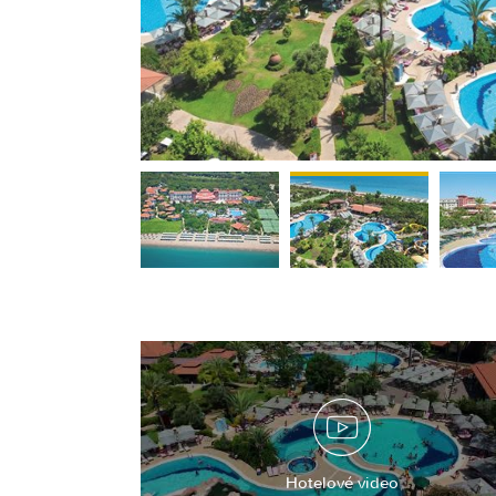
<
Hotelové video