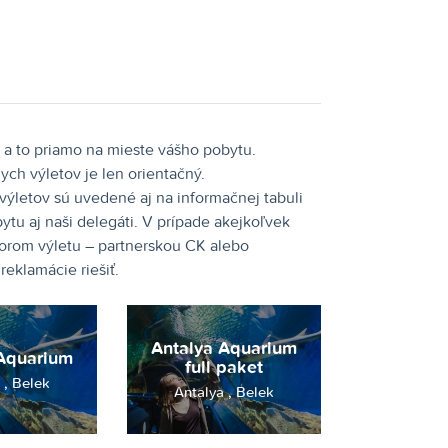
a to priamo na mieste vášho pobytu.
ych výletov je len orientačný.
výletov sú uvedené aj na informačnej tabuli
u aj naši delegáti. V prípade akejkoľvek
átorom výletu – partnerskou CK alebo
eklamácie riešiť.
Antalya Aquarium
Aquarium
full paket
Antalya , Belek
Antalya , Belek