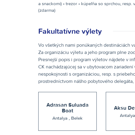
a snackomi) • trezor • kúpeľňa so sprchou, resp. 
(zdarma)
Fakultatívne výlety
Vo všetkých nami ponúkaných destináciách vá
Za organizáciu výletu a jeho program plne zod
Presnejší popis i program výletov nájdete v i
CK nachádzajúcej sa v ubytovacom zariadení C
nespokojnosti s organizáciou, resp. s priebeh
prostredníctvom nášho pobytového delegáta, n
Adrasan Suluada
Aksu Del
Boat
Antalya , Belek