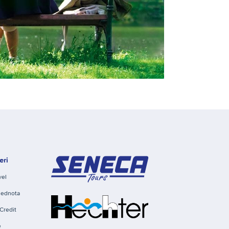
eri
vel
Jednota
Credit
e