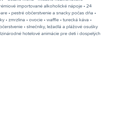
prémiové importované alkoholické nápoje • 24
y bare • pestré občerstvenie a snacky počas dňa •
ky • zmrzlina • ovocie • waffle • turecká káva •
čerstvenie • slnečníky, ležadlá a plážové osušky
edzinárodné hotelové animácie pre deti i dospelých