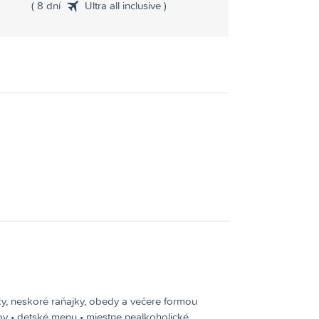
( 8 dní
Ultra all inclusive )
y, neskoré raňajky, obedy a večere formou
ov • detské menu • miestne nealkoholické