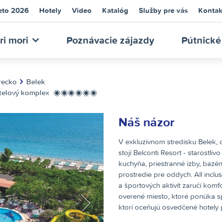
eto 2026
Hotely
Video
Katalóg
Služby pre vás
Kontak
NECA
ri mori
Poznávacie zájazdy
Pútnické
recko
Belek
telový komplex
******
Náš názor
URS
V exkluzívnom stredisku Belek, 
stojí Belconti Resort - starostli
kuchyňa, priestranné izby, bazé
prostredie pre oddych. All inclu
a športových aktivít zaručí kom
overené miesto, ktoré ponúka spo
ktorí oceňujú osvedčené hotely p