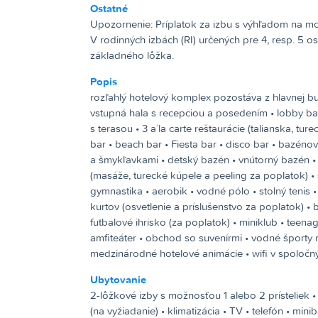
Ostatné
Upozornenie:
Príplatok za izbu s výhľadom na more +15 € na izbu a noc pobytu.
V rodinných izbách (RI) určených pre 4, resp. 5 o
základného lôžka.
Popis
rozľahlý hotelový komplex pozostáva z hlavnej bud
vstupná hala s recepciou a posedením • lobby bar
s terasou • 3 a´la carte reštaurácie (talianska, tur
bar • beach bar • Fiesta bar • disco bar • bazén
a šmykľavkami • detský bazén • vnútorný bazén •
(masáže, turecké kúpele a peeling za poplatok) • 
gymnastika • aerobik • vodné pólo • stolný tenis • 
kurtov (osvetlenie a príslušenstvo za poplatok) • 
futbalové ihrisko (za poplatok) • miniklub • teenag
amfiteáter • obchod so suvenírmi • vodné športy n
medzinárodné hotelové animácie • wifi v spoločn
Ubytovanie
2-lôžkové izby s možnosťou 1 alebo 2 prísteliek 
(na vyžiadanie) • klimatizácia • TV • telefón • mi