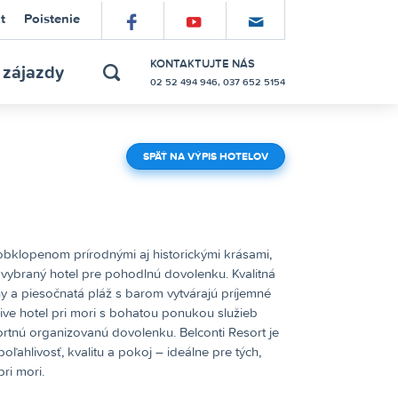
t
Poistenie
náš
náš
prihláste
profil
kanál
sa
KONTAKTUJTE NÁS
 zájazdy
02 52 494 946, 037 652 5154
hľadať
na
na
do
Facebooku
YouTube
mailinglistu
SPÄŤ NA VÝPIS HOTELOV
obklopenom prírodnými aj historickými krásami,
vo vybraný hotel pre pohodlnú dovolenku. Kvalitná
ny a piesočnatá pláž s barom vytvárajú príjemné
sive hotel pri mori s bohatou ponukou služieb
fortnú organizovanú dovolenku. Belconti Resort je
ľahlivosť, kvalitu a pokoj – ideálne pre tých,
ri mori.