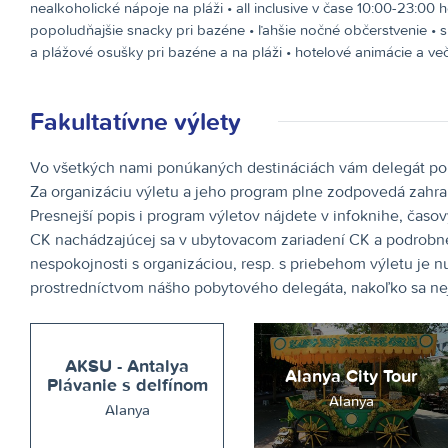
nealkoholické nápoje na pláži • all inclusive v čase 10:00-23:00 h
popoludňajšie snacky pri bazéne • ľahšie nočné občerstvenie • sl
a plážové osušky pri bazéne a na pláži • hotelové animácie a v
Fakultatívne výlety
Vo všetkých nami ponúkaných destináciách vám delegát pomô
Za organizáciu výletu a jeho program plne zodpovedá zahrani
Presnejší popis i program výletov nájdete v infoknihe, časo
CK nachádzajúcej sa v ubytovacom zariadení CK a podrobne 
nespokojnosti s organizáciou, resp. s priebehom výletu je n
prostredníctvom nášho pobytového delegáta, nakoľko sa nej
AKSU - Antalya
Alanya City Tour
Plávanie s delfínom
Alanya
Alanya