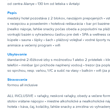
od centra Alanye • 130 km od letiska v Antalyi
Popis
mestský hotel pozostáva z 2 blokov, navzájom prepojených • vs
s recepciou a posedením • hotelová reštaurácia • bar pri bazéne
(nealko nápoje, ľahšie snacky počas obeda a popoludní na pláži)
vonkajší bazén s vyhradenou časťou pre deti • SPA a wellness c
kúpele • sauna • šípky • šach • plážový volejbal • vodné športy na
animáce a večerný program • wifi
Ubytovanie
štandardné 2-lôžkové izby s možnosťou 1 alebo 2 prísteliek • kli
telefón • minibar (pri príchode naplnený vodou) • trezor (za popl
so sprchou, resp. vaňou, WC a sušič na vlasy • balkón • wifi (za 
Stravovanie
formou all inclusive
ALL INCLUSIVE »
raňajky, neskoré raňajky, obedy a večere fo
stolov vrátane nápojov • miestne alkoholické a nealkoholické náp
hotela • káva, čaj, koláčiky, ľahšie snacky a zmrzlina vo vyhrade