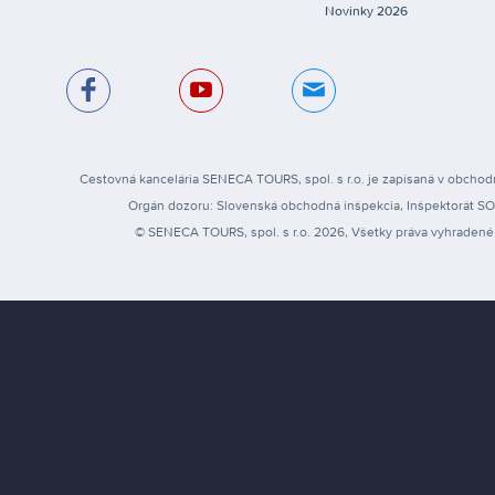
Novinky 2026
Cestovná kancelária SENECA TOURS, spol. s r.o. je zapísaná v obchodn
Orgán dozoru: Slovenská obchodná inšpekcia, Inšpektorát SOI pr
© SENECA TOURS, spol. s r.o. 2026, Všetky práva vyhradené 